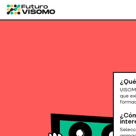
Futuro
Visomo
¿Qué
VISOMO
que ex
formac
¿Cóm
inte
Selecci
animac