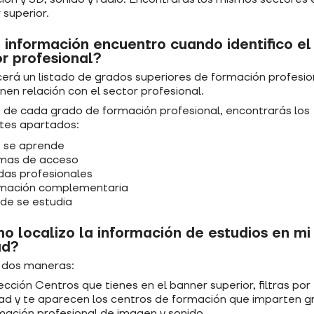
 superior.
información encuentro cuando identifico el
r profesional?
erá un listado de grados superiores de formación profesio
nen relación con el sector profesional.
 de cada grado de formación profesional, encontrarás los
ntes apartados:
 se aprende
mas de acceso
idas profesionales
mación complementaria
de se estudia
 localizo la información de estudios en mi
ad?
 dos maneras:
ección Centros que tienes en el banner superior, filtras por
dad y te aparecen los centros de formación que imparten 
mación profesional de imagen y sonido.