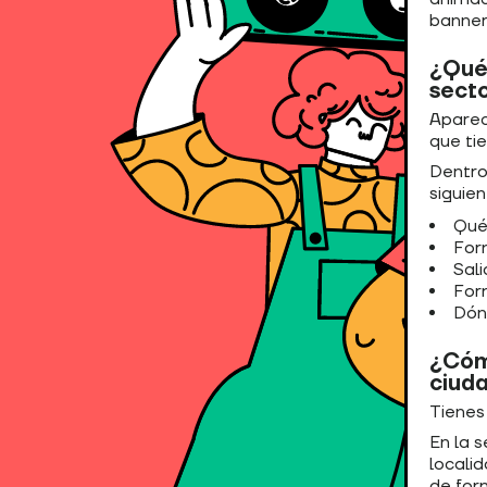
banner
¿Qué 
secto
Aparec
que tie
Dentro
siguie
Qué
For
Sal
For
Dón
¿Cómo
ciud
Tienes
En la s
locali
de for