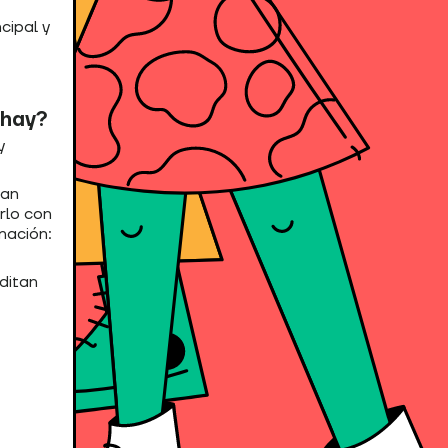
cipal y
 hay?
y
tan
arlo con
mación:
ditan