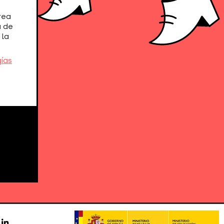
rea
a de
 la
ías