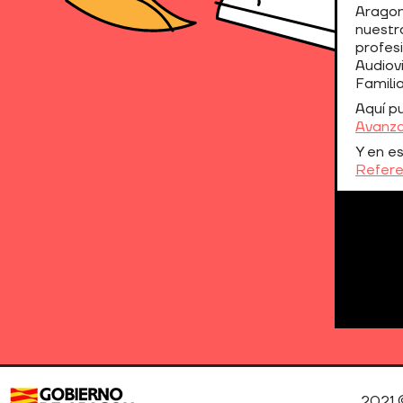
Aragon
nuestr
profes
Audiov
Famili
Aquí p
Avanz
Y en e
Refere
2021 