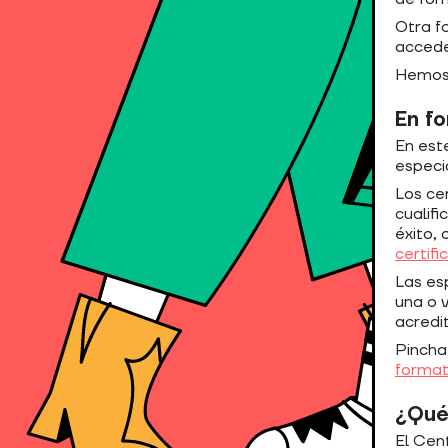
Otra fo
accede
Hemos 
En f
En est
especi
Los ce
cualifi
éxito, 
certif
Las es
una o 
acredit
Pincha
format
¿Qué
El Cen