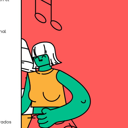
nal
grados