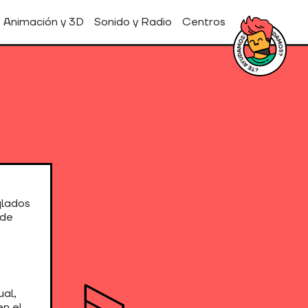
Animación y 3D
Sonido y Radio
Centros
glados
 de
ual,
en el